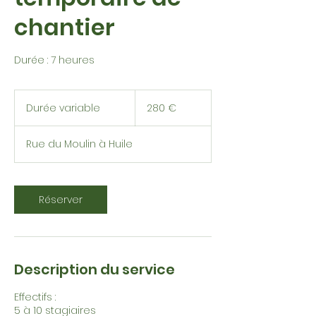
chantier
Durée : 7 heures
280
euros
Durée variable
D
280 €
u
r
Rue du Moulin à Huile
é
e
v
a
Réserver
r
i
a
b
l
Description du service
e
Effectifs :
5 à 10 stagiaires