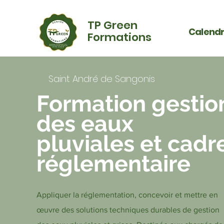
TP Green
Calendr
Formations
Saint André de Sangonis
Formation gestio
des eaux
pluviales et cadr
réglementaire
Appliquer la réglementation, concevoir et mettre en
œuvre des solutions techniques durables de gestion