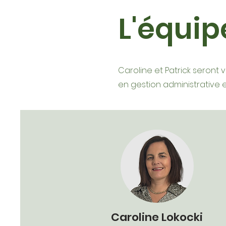
L'équi
Caroline et Patrick seront v
en gestion administrative e
Caroline Lokocki