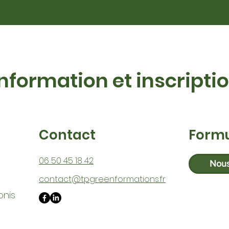
Information et inscripti
Contact
Formu
06 50 45 18 42
Nous
contact@tpgreenformations.fr
onis