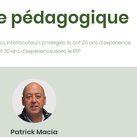
pe pédagogique
os interlocuteurs privilégiés. Ils ont 20 ans d'expérience
t 30 ans d'expérience dans le BTP.
Patrick Macia