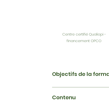
Centre certifié Qualiopi -
financement OPCO
Objectifs de la form
Appliquer les réglementation
enjeux techniques et environn
Contenu
d’infiltration et de réutilisa