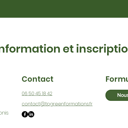
Information et inscripti
Contact
Formu
06 50 45 18 42
Nous
contact@tpgreenformations.fr
onis