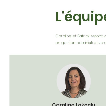
L'équi
Caroline et Patrick seront v
en gestion administrative e
Caroline Lokocki