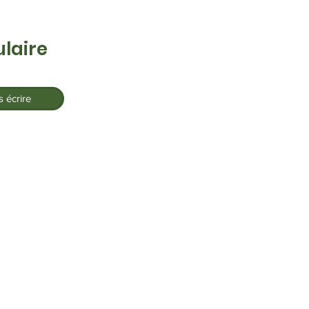
laire
 écrire