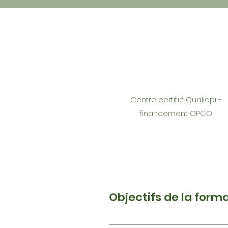
Centre certifié Qualiopi -
financement OPCO
Objectifs de la form
Etre capable de maitriser la c