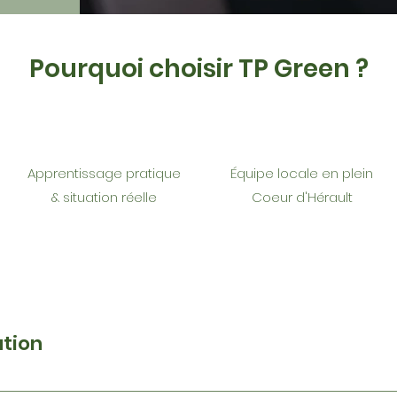
Pourquoi choisir TP Green ?
Apprentissage pratique
Équipe locale en plein
& situation réelle
Coeur d'Hérault
ation
onduite d’un véhicule de la catégorie B ou BE C ou CE Rédu