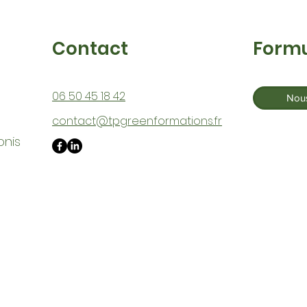
Contact
Formu
06 50 45 18 42
Nous
contact@tpgreenformations.fr
onis