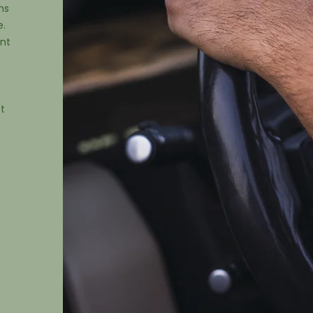
ns
e.
nt
t