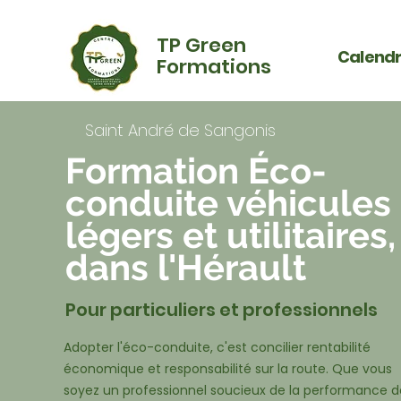
TP Green
Calendr
Formations
Saint André de Sangonis
Formation Éco-
conduite véhicules
légers et utilitaires,
dans l'Hérault
Pour particuliers et professionnels
Adopter l'éco-conduite, c'est concilier rentabilité
économique et responsabilité sur la route. Que vous
soyez un professionnel soucieux de la performance d