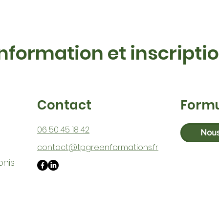
Information et inscripti
Contact
Formu
06 50 45 18 42
Nous
contact@tpgreenformations.fr
onis