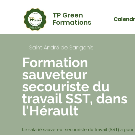
TP Green
Calendr
Formations
Saint André de Sangonis
Formation
sauveteur
secouriste du
travail SST,
dans
l'Hérault
Le salarié sauveteur secouriste du travail (SST) a pour