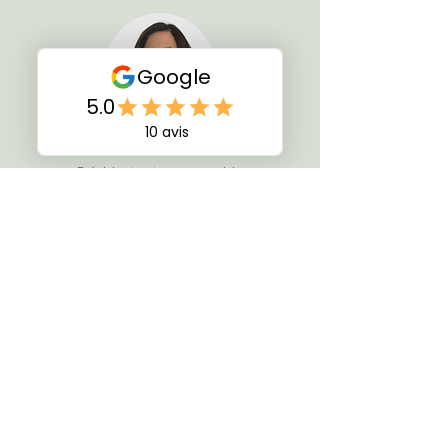
Caroline Lokocki
Présidente et responsable
pédagogique
Patrick Macia
Directeur général et responsable
commercial