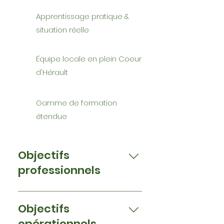
Apprentissage pratique &
situation réelle
Équipe locale en plein Coeur
d'Hérault
Gamme de formation
étendue
Objectifs
professionnels
L’AIPR est l’autorisation
d’intervention à proximité des
Objectifs
réseaux. C’est la preuve que
opérationnels