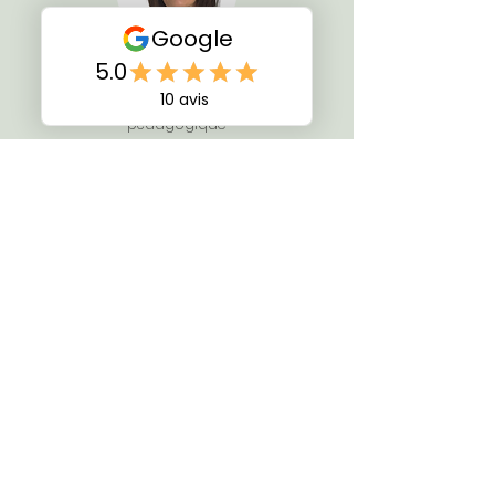
Caroline Lokocki
Présidente et responsable
pédagogique
Patrick Macia
Directeur général et responsable
commercial