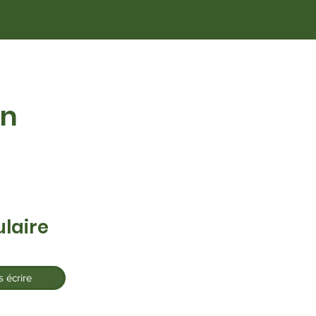
on
laire
 écrire