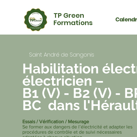
TP Green
Calendr
Formations
Saint André de Sangonis
Habilitation élec
électricien –
B1 (V) - B2 (V) - B
BC dans l'Héraul
Essais / Vérification / Mesurage
Se former aux dangers de l’électricité et adapter les
procédures de contrôle et de suivi nécessaires